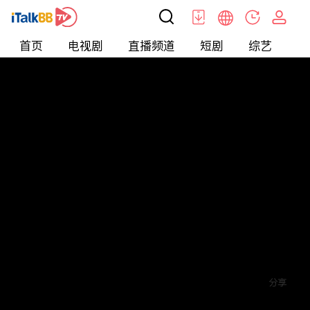
首页
电视剧
直播频道
短剧
综艺
电
短剧
>
逆袭
>
蓄意成欢
评论
2
关注
分享