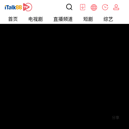
首页
电视剧
直播频道
短剧
综艺
电
短剧
>
逆袭
>
蓄意成欢
评论
2
关注
分享