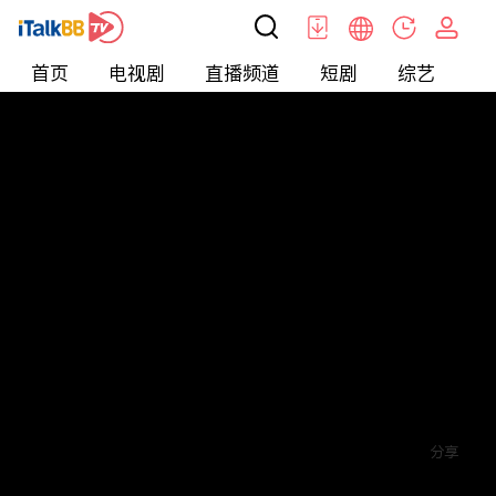
首页
电视剧
直播频道
短剧
综艺
电
短剧
>
逆袭
>
蓄意成欢
评论
2
关注
分享