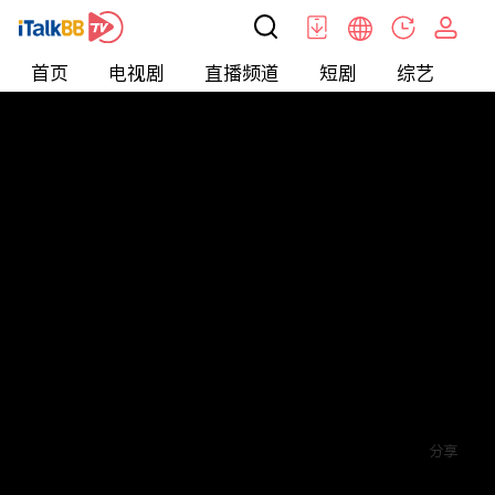
首页
电视剧
直播频道
短剧
综艺
电
短剧
>
逆袭
>
蓄意成欢
评论
2
关注
分享