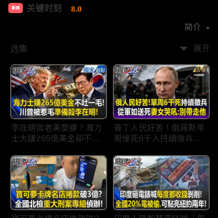
关键时刻
8.0
新闻
首播时间：
2022-04
简介
选集
展开
李在明當老美塑膠？海力
普丁人民好苦！俄羅斯單
士大賺265億美金卻不吐
周慘死6千人持續徵兵
一毛 惹毛「最嗜血川
「從軍如送死」女眼睜睜
普」動手修理搞到青瓦
看老公.兒子被帶走 淒厲
台！？
哭吼：別帶走他