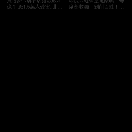
寶可夢卡牌名店捲款破3
印度人砸智慧電錶喊「每
億？ 恐1.5萬人受害..北檢
度都收錢」剝削百姓！？
「重大刑案專組」偵辦！
全國20％電被偷.可點亮
紐約兩年！
评论
您还没有登录，请先登录
蘋果砸300億美元攜手博
烏克蘭開炸伊朗！？ 澤
登录
通「擴大AI布局」！台廠
倫斯基密會納坦雅胡「兩
備銀彈拚擴產搶賺CSP大
大戰場融合」WW3中東
錢！
點火！？
最新评论
最热
/
最新
快来抢沙发～
熊本7.1巨震商場爆炸
印度「假鮮奶」摻洗衣粉
「戰場化」多人亡！ 台
打新鮮泡泡？ 加尿素升
灣中國連環強震「地震連
級「濃醇口感」全國鐵胃
鎖」啟動？
0人送醫！