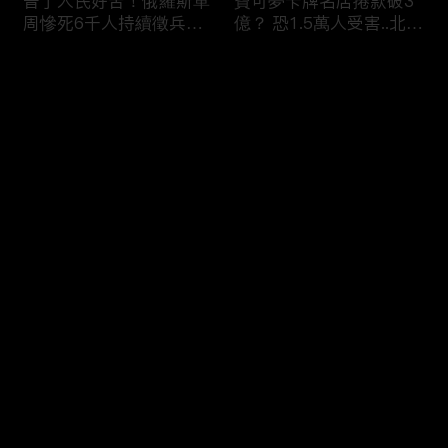
普丁人民好苦！俄羅斯單
寶可夢卡牌名店捲款破3
周慘死6千人持續徵兵
億？ 恐1.5萬人受害..北檢
「從軍如送死」女眼睜睜
「重大刑案專組」偵辦！
看老公.兒子被帶走 淒厲
评论
哭吼：別帶走他
您还没有登录，请先登录
印度人砸智慧電錶喊「每
蘋果砸300億美元攜手博
登录
度都收錢」剝削百姓！？
通「擴大AI布局」！台廠
全國20％電被偷.可點亮
備銀彈拚擴產搶賺CSP大
紐約兩年！
錢！
最新评论
最热
/
最新
快来抢沙发～
烏克蘭開炸伊朗！？ 澤
熊本7.1巨震商場爆炸
倫斯基密會納坦雅胡「兩
「戰場化」多人亡！ 台
大戰場融合」WW3中東
灣中國連環強震「地震連
點火！？
鎖」啟動？