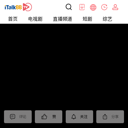
首页
电视剧
直播频道
短剧
综艺
电
北美
>
News
>
关键时刻
评论
赞
关注
分享