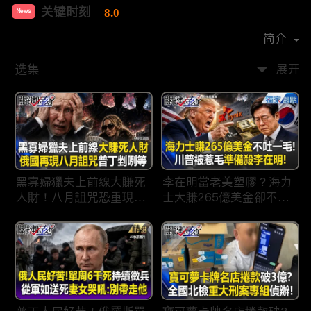
关键时刻
8.0
News
首播时间：
2022-04
简介
选集
展开
黑寡婦獵夫上前線大賺死
李在明當老美塑膠？海力
人財！八月詛咒恐重現蘇
士大賺265億美金卻不吐
聯垮台時刻普丁剉咧等！
一毛 惹毛「最嗜血川
普」動手修理搞到青瓦
台！？