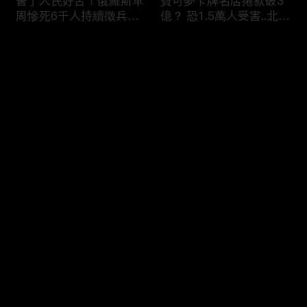
普丁人民好苦！俄羅斯單
寶可夢卡牌名店捲款破3
周慘死6千人持續徵兵
億？ 恐1.5萬人受害..北檢
「從軍如送死」女眼睜睜
「重大刑案專組」偵辦！
看老公.兒子被帶走 淒厲
评论
哭吼：別帶走他
您还没有登录，请先登录
印度人砸智慧電錶喊「每
蘋果砸300億美元攜手博
登录
度都收錢」剝削百姓！？
通「擴大AI布局」！台廠
全國20％電被偷.可點亮
備銀彈拚擴產搶賺CSP大
紐約兩年！
錢！
最新评论
最热
/
最新
快来抢沙发～
烏克蘭開炸伊朗！？ 澤
熊本7.1巨震商場爆炸
倫斯基密會納坦雅胡「兩
「戰場化」多人亡！ 台
大戰場融合」WW3中東
灣中國連環強震「地震連
點火！？
鎖」啟動？