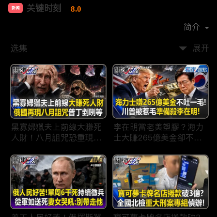
关键时刻
8.0
新闻
首播时间：
2022-04
简介
选集
展开
黑寡婦獵夫上前線大賺死
李在明當老美塑膠？海力
人財！八月詛咒恐重現蘇
士大賺265億美金卻不吐
聯垮台時刻普丁剉咧等！
一毛 惹毛「最嗜血川
普」動手修理搞到青瓦
台！？