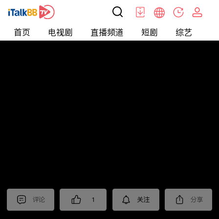
首页
电视剧
直播频道
短剧
综艺
电
北美
>
新闻
>
关键时刻
评论
1
关注
分享