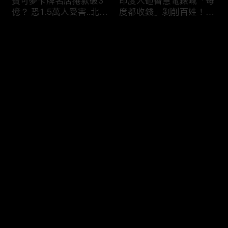
寶可夢卡牌名店捲款破3
印度人砸智慧電錶喊「每
億？ 恐1.5萬人受害..北檢
度都收錢」剝削百姓！？
「重大刑案專組」偵辦！
全國20％電被偷.可點亮
紐約兩年！
评论
您还没有登录，请先登录
蘋果砸300億美元攜手博
烏克蘭開炸伊朗！？ 澤
登录
通「擴大AI布局」！台廠
倫斯基密會納坦雅胡「兩
備銀彈拚擴產搶賺CSP大
大戰場融合」WW3中東
錢！
點火！？
最新评论
最热
/
最新
快来抢沙发～
熊本7.1巨震商場爆炸
印度「假鮮奶」摻洗衣粉
「戰場化」多人亡！ 台
打新鮮泡泡？ 加尿素升
灣中國連環強震「地震連
級「濃醇口感」全國鐵胃
鎖」啟動？
0人送醫！