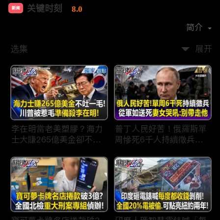
关键时刻
8.0
新闻
首播时间：
2022-04
简介
选集
展开
李在明當老美塑膠？海力
普丁人民好苦！俄羅斯單
士大賺265億美金卻不吐
周慘死6千人持續徵兵
一毛 惹毛「最嗜血川
「從軍如送死」女眼睜睜
普」動手修理搞到青瓦
看老公.兒子被帶走 淒厲
台！？
哭吼：別帶走他