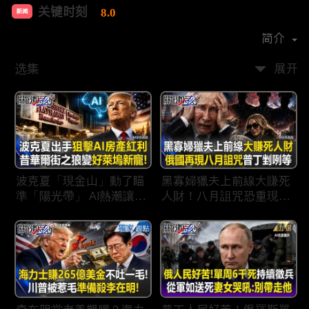
关键时刻
8.0
新闻
首播时间：
2022-04
简介
选集
展开
波克夏「現金山」動了瞄
黑寡婦獵夫上前線大賺死
準「陽光帶」 AI熱潮讓金
人財！八月詛咒恐重現蘇
融男成「最Hot壞男
聯垮台時刻普丁剉咧等！
孩」！