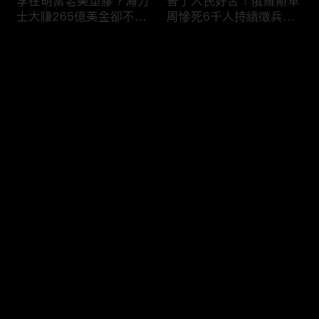
李在明當老美塑膠？海力
普丁人民好苦！俄羅斯單
士大賺265億美金卻不吐
周慘死6千人持續徵兵
一毛 惹毛「最嗜血川
「從軍如送死」女眼睜睜
普」動手修理搞到青瓦
看老公.兒子被帶走 淒厲
评论
台！？
哭吼：別帶走他
您还没有登录，请先登录
寶可夢卡牌名店捲款破3
印度人砸智慧電錶喊「每
登录
億？ 恐1.5萬人受害..北檢
度都收錢」剝削百姓！？
「重大刑案專組」偵辦！
全國20％電被偷.可點亮
紐約兩年！
最新评论
最热
/
最新
快来抢沙发～
蘋果砸300億美元攜手博
烏克蘭開炸伊朗！？ 澤
通「擴大AI布局」！台廠
倫斯基密會納坦雅胡「兩
備銀彈拚擴產搶賺CSP大
大戰場融合」WW3中東
錢！
點火！？