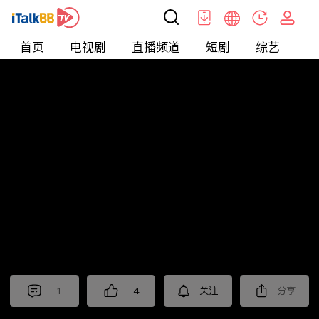
首页
电视剧
直播频道
短剧
综艺
电
北美
>
娱乐
>
新片抢先看
1
4
关注
分享