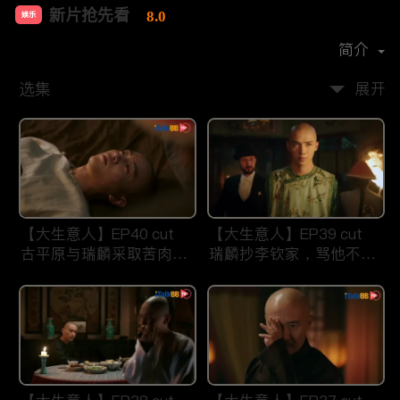
新片抢先看
8.0
娱乐
首播时间：
2021-07
简介
选集
展开
【大生意人】EP40 cut
【大生意人】EP39 cut
古平原与瑞麟采取苦肉计
瑞麟抄李钦家，骂他不要
智斗东印度公司
祖宗