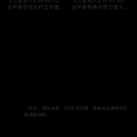
【大生意人】EP38 cut
【大生意人】EP37 cut
古平原李钦大打出手激烈
古平原拒绝与李万堂父子
争执
相认
评论
(1)
您还没有登录，请先登录
【大生意人】EP36 cut
【大生意人】EP35 cut
登录
古平原母亲指出李万堂的
常玉儿用计利用簪子挟持
真正身份
漕帮帮主
最新评论
(1)
最热
/
最新
TV小助手 (TV Support)
《余生，请多指教》9月即将开播，杨紫肖战爆款预定，
【大生意人】EP34 cut
【大生意人】EP33 cut
敬请期待哦~
李万堂敬酒吓晕古平原母
白依梅向古平原道别，带
2021年9月1日
回复
亲
女儿飘然远去