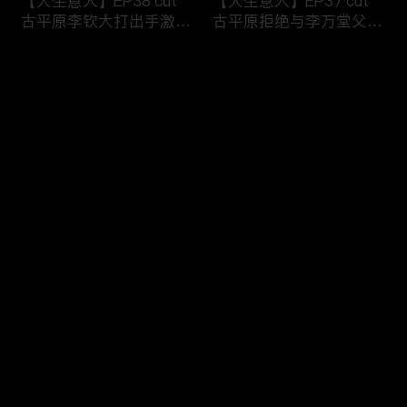
【大生意人】EP38 cut
【大生意人】EP37 cut
古平原李钦大打出手激烈
古平原拒绝与李万堂父子
争执
相认
评论
您还没有登录，请先登录
【大生意人】EP36 cut
【大生意人】EP35 cut
登录
古平原母亲指出李万堂的
常玉儿用计利用簪子挟持
真正身份
漕帮帮主
最新评论
最热
/
最新
快来抢沙发～
【大生意人】EP34 cut
【大生意人】EP33 cut
李万堂敬酒吓晕古平原母
白依梅向古平原道别，带
亲
女儿飘然远去