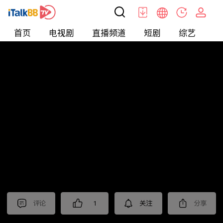
首页
电视剧
直播频道
短剧
综艺
电
北美
>
娱乐
>
新片抢先看
评论
1
关注
分享