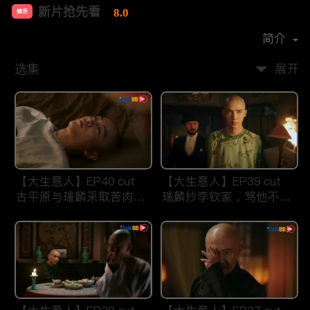
新片抢先看
8.0
娱乐
首播时间：
2021-07
简介
选集
展开
【大生意人】EP40 cut
【大生意人】EP39 cut
古平原与瑞麟采取苦肉计
瑞麟抄李钦家，骂他不要
智斗东印度公司
祖宗