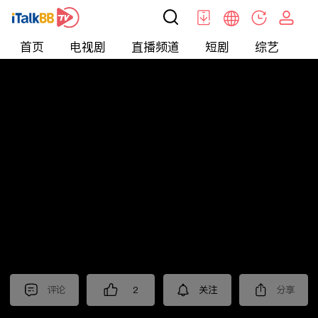
首页
电视剧
直播频道
短剧
综艺
电
北美
>
娱乐
>
新片抢先看
评论
2
关注
分享