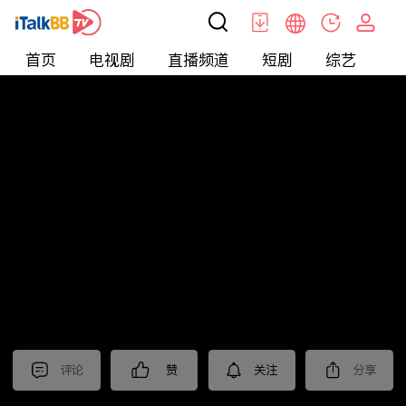
首页
电视剧
直播频道
短剧
综艺
电
北美
>
娱乐
>
新片抢先看
评论
赞
关注
分享