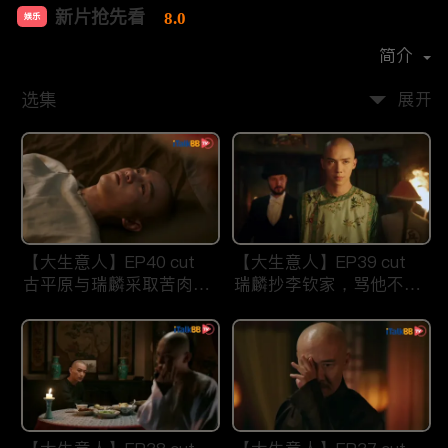
新片抢先看
8.0
娱乐
首播时间：
2021-07
简介
选集
展开
【大生意人】EP40 cut
【大生意人】EP39 cut
古平原与瑞麟采取苦肉计
瑞麟抄李钦家，骂他不要
智斗东印度公司
祖宗