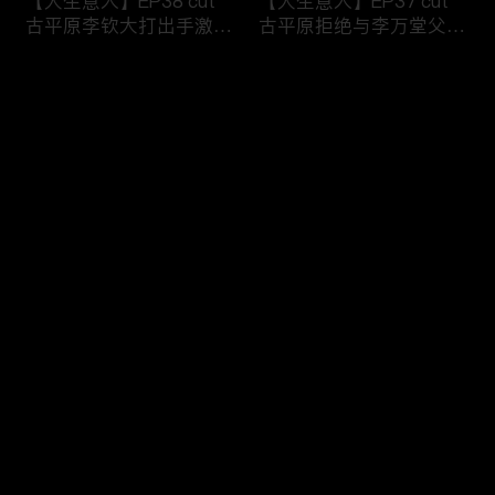
【大生意人】EP38 cut
【大生意人】EP37 cut
古平原李钦大打出手激烈
古平原拒绝与李万堂父子
争执
相认
评论
您还没有登录，请先登录
【大生意人】EP36 cut
【大生意人】EP35 cut
登录
古平原母亲指出李万堂的
常玉儿用计利用簪子挟持
真正身份
漕帮帮主
最新评论
最热
/
最新
快来抢沙发～
【大生意人】EP34 cut
【大生意人】EP33 cut
李万堂敬酒吓晕古平原母
白依梅向古平原道别，带
亲
女儿飘然远去