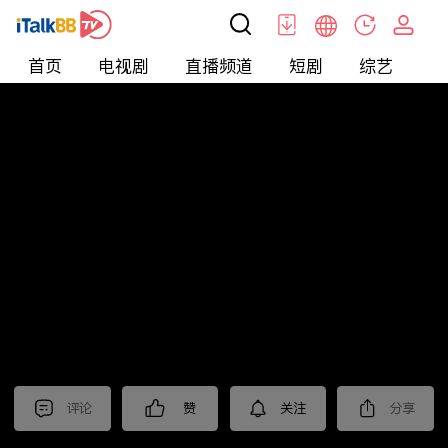
首页
电视剧
直播频道
短剧
综艺
电
北美
>
娱乐
>
新片抢先看
评论
赞
关注
分享