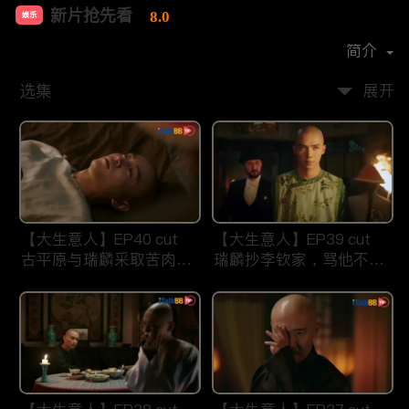
新片抢先看
8.0
娱乐
首播时间：
2021-07
简介
选集
展开
【大生意人】EP40 cut
【大生意人】EP39 cut
古平原与瑞麟采取苦肉计
瑞麟抄李钦家，骂他不要
智斗东印度公司
祖宗