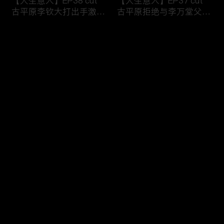
【大生意人】EP38 cut
【大生意人】EP37 cut
古平原李钦大打出手激烈
古平原拒绝与李万堂父子
争执
相认
评论
您还没有登录，请先登录
【大生意人】EP36 cut
【大生意人】EP35 cut
登录
古平原母亲指出李万堂的
常玉儿用计利用簪子挟持
真正身份
漕帮帮主
最新评论
最热
/
最新
快来抢沙发～
【大生意人】EP34 cut
【大生意人】EP33 cut
李万堂敬酒吓晕古平原母
白依梅向古平原道别，带
亲
女儿飘然远去