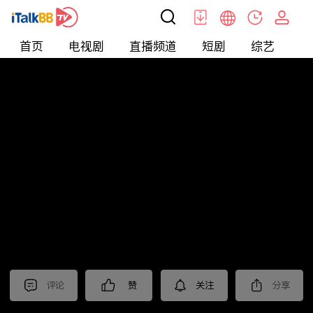
首页
电视剧
直播频道
短剧
综艺
电
北美
>
娱乐
>
新片抢先看
评论
赞
关注
分享