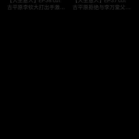
【大生意人】EP38 cut
【大生意人】EP37 cut
古平原李钦大打出手激烈
古平原拒绝与李万堂父子
争执
相认
评论
您还没有登录，请先登录
【大生意人】EP36 cut
【大生意人】EP35 cut
登录
古平原母亲指出李万堂的
常玉儿用计利用簪子挟持
真正身份
漕帮帮主
最新评论
最热
/
最新
快来抢沙发～
【大生意人】EP34 cut
【大生意人】EP33 cut
李万堂敬酒吓晕古平原母
白依梅向古平原道别，带
亲
女儿飘然远去