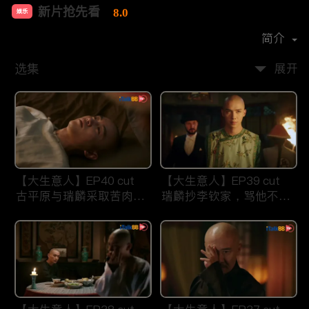
新片抢先看
8.0
娱乐
首播时间：
2021-07
简介
选集
展开
【大生意人】EP40 cut
【大生意人】EP39 cut
古平原与瑞麟采取苦肉计
瑞麟抄李钦家，骂他不要
智斗东印度公司
祖宗