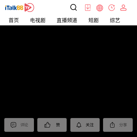
首页
电视剧
直播频道
短剧
综艺
电
北美
>
新闻
>
东森晚间新闻
评论
赞
关注
分享