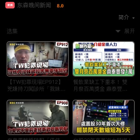
东森晚间新闻
8.0
新闻
首播时间：
2020-09
简介
选集
展开
【TW犯罪現場EP912】
餐飲業缺工下重本！ 雙
兇嫌持刀闖診所「我妹在
月祭百萬獎金 鼎泰豐王
哪？」勇牙醫為護同事喪
品狂灑萬元搶人才
命 遺孀淚崩：搶救機會
都無！