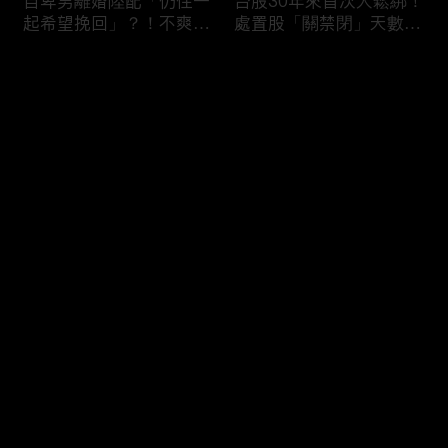
自卑男離婚陸配「仍住一
台股30年來首次大鬆綁！
起希望挽回」？！不爽前
處置股「關禁閉」天數砍
妻結識新歡「亂刀砍死新
半 撮合通通改2分鐘！
男友」？！ 17歲惡狼闖
评论
女生宿舍！女大生遭竊
2300元＋半裸窒息亡
《重案組》！
您还没有登录，请先登录
父死留2000兩黃金！包
穿牆大盜「搬金庫三千萬
登录
子名店爆家族爭產 姊弟
不留指紋」三道保全都失
為5千萬遺產開撕
靈！賊王獄中見「犯案手
法」求假釋寫檢舉信：我
徒弟偷的！
最新评论
最热
/
最新
快来抢沙发～
熊本7.1強震八代市地標
台股爆量縮震盪失守
大煙囪「攔腰折斷」！墓
43K！終場收跌20點「台
碑狂跳根部斷裂
積電」平盤2350元 專家
看好第四季直衝5萬點