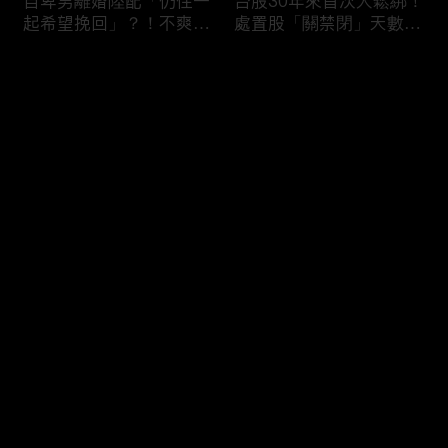
自卑男離婚陸配「仍住一
台股30年來首次大鬆綁！
起希望挽回」？！不爽前
處置股「關禁閉」天數砍
妻結識新歡「亂刀砍死新
半 撮合通通改2分鐘！
男友」？！ 17歲惡狼闖
评论
女生宿舍！女大生遭竊
2300元＋半裸窒息亡
《重案組》！
您还没有登录，请先登录
父死留2000兩黃金！包
穿牆大盜「搬金庫三千萬
登录
子名店爆家族爭產 姊弟
不留指紋」三道保全都失
為5千萬遺產開撕
靈！賊王獄中見「犯案手
法」求假釋寫檢舉信：我
徒弟偷的！
最新评论
最热
/
最新
快来抢沙发～
熊本7.1強震八代市地標
台股爆量縮震盪失守
大煙囪「攔腰折斷」！墓
43K！終場收跌20點「台
碑狂跳根部斷裂
積電」平盤2350元 專家
看好第四季直衝5萬點