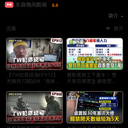
东森晚间新闻
8.0
新闻
首播时间：
2020-09
简介
选集
展开
【TW犯罪現場EP912】
餐飲業缺工下重本！ 雙
兇嫌持刀闖診所「我妹在
月祭百萬獎金 鼎泰豐王
哪？」勇牙醫為護同事喪
品狂灑萬元搶人才
命 遺孀淚崩：搶救機會
都無！