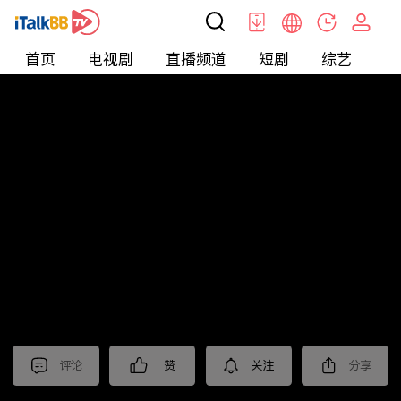
首页
电视剧
直播频道
短剧
综艺
电
北美
>
新闻
>
东森晚间新闻
评论
赞
关注
分享