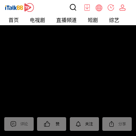
首页
电视剧
直播频道
短剧
综艺
电
北美
>
新闻
>
东森晚间新闻
评论
赞
关注
分享