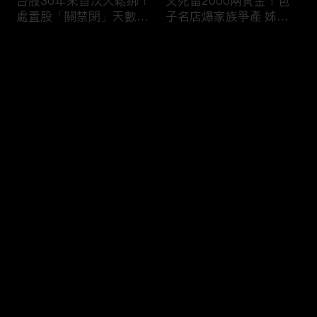
台股30年來首次大鬆綁！
父死留2000兩黃金！包
處置股「關禁閉」天數砍
子名店爆家族爭產 姊弟
半 撮合通通改2分鐘！
為5千萬遺產開撕
评论
您还没有登录，请先登录
穿牆大盜「搬金庫三千萬
熊本7.1強震八代市地標
登录
不留指紋」三道保全都失
大煙囪「攔腰折斷」！墓
靈！賊王獄中見「犯案手
碑狂跳根部斷裂
法」求假釋寫檢舉信：我
徒弟偷的！
最新评论
最热
/
最新
快来抢沙发～
台股爆量縮震盪失守
范斯要求軍機送兒子打高
43K！終場收跌20點「台
爾夫？「內部引發怨言」
積電」平盤2350元 專家
美特勤人員遭調查／川普
看好第四季直衝5萬點
見道奇問「誰是比較好的