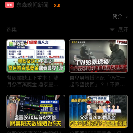
东森晚间新闻
8.0
新闻
首播时间：
2020-09
简介
选集
展开
餐飲業缺工下重本！ 雙
自卑男離婚陸配「仍住一
月祭百萬獎金 鼎泰豐王
起希望挽回」？！不爽前
品狂灑萬元搶人才
妻結識新歡「亂刀砍死新
男友」？！ 17歲惡狼闖
女生宿舍！女大生遭竊
2300元＋半裸窒息亡
《重案組》！