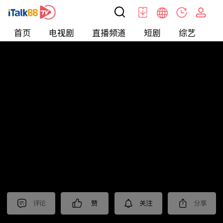
首页
电视剧
直播频道
短剧
综艺
电
北美
>
新闻
>
中視新聞全球報導2025
评论
赞
关注
分享