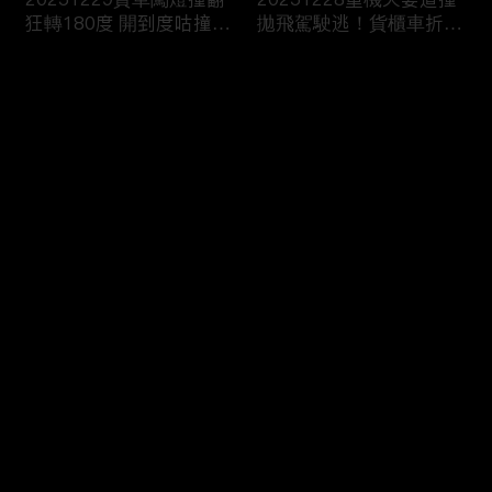
狂轉180度 開到度咕撞進
拋飛駕駛逃！貨櫃車折甘
消防隊？
蔗撞爆護欄！
评论
您还没有登录，请先登录
20251227翁載妻疲勞駕
20251226國道詭偏猛撞
登录
駛車頭撞爆！恍神撞烏龜
彈飛炸出火！貨車閃迴轉
翻傷賣菜婦
撞爆消防栓！
最新评论
最热
/
最新
快来抢沙发～
20251225川普“愛嫩妹
20251224“川普級戰艦”
亂摸”？艾普斯坦信件曝
更大更快更猛100倍！衛
司法部急護航
報：自戀症發作