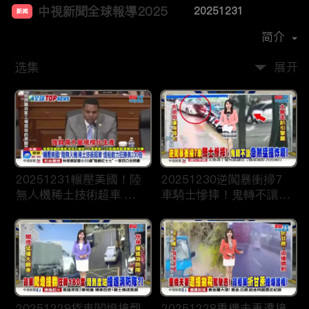
中視新聞全球報導2025
20251231
新闻
首播时间：
2024-12
简介
选集
展开
20251231輾壓美國！陸
20251230逆闖暴衝掃7
無人機稀土技術超車 造
車騎士慘摔！鬼轉不讓急
船能力狂勝美230倍
煞猛撞炸噴！
20251229貨車闖燈撞翻
20251228重機夫妻遭撞