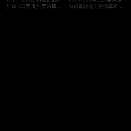
狂轉180度 開到度咕撞進
拋飛駕駛逃！貨櫃車折甘
消防隊？
蔗撞爆護欄！
评论
您还没有登录，请先登录
20251227翁載妻疲勞駕
20251226國道詭偏猛撞
登录
駛車頭撞爆！恍神撞烏龜
彈飛炸出火！貨車閃迴轉
翻傷賣菜婦
撞爆消防栓！
最新评论
最热
/
最新
快来抢沙发～
20251225川普“愛嫩妹
20251224“川普級戰艦”
亂摸”？艾普斯坦信件曝
更大更快更猛100倍！衛
司法部急護航
報：自戀症發作