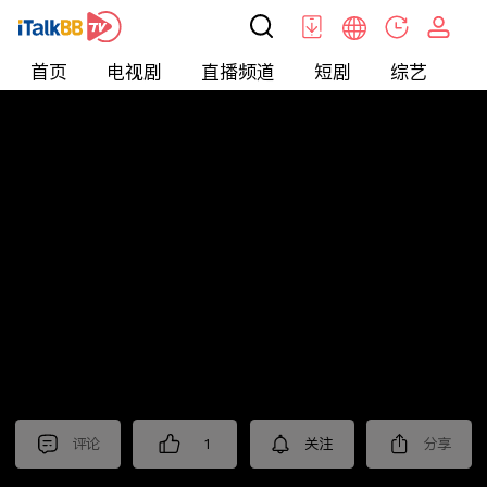
首页
电视剧
直播频道
短剧
综艺
电
北美
>
新闻
>
中視新聞全球報導2025
评论
1
关注
分享