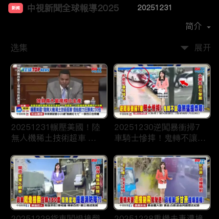
中視新聞全球報導2025
20251231
新闻
首播时间：
2024-12
简介
选集
展开
20251231輾壓美國！陸
20251230逆闖暴衝掃7
無人機稀土技術超車 造
車騎士慘摔！鬼轉不讓急
船能力狂勝美230倍
煞猛撞炸噴！
20251229貨車闖燈撞翻
20251228重機夫妻遭撞