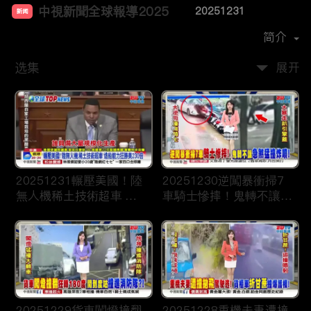
中視新聞全球報導2025
20251231
新闻
首播时间：
2024-12
简介
选集
展开
20251231輾壓美國！陸
20251230逆闖暴衝掃7
無人機稀土技術超車 造
車騎士慘摔！鬼轉不讓急
船能力狂勝美230倍
煞猛撞炸噴！
20251229貨車闖燈撞翻
20251228重機夫妻遭撞