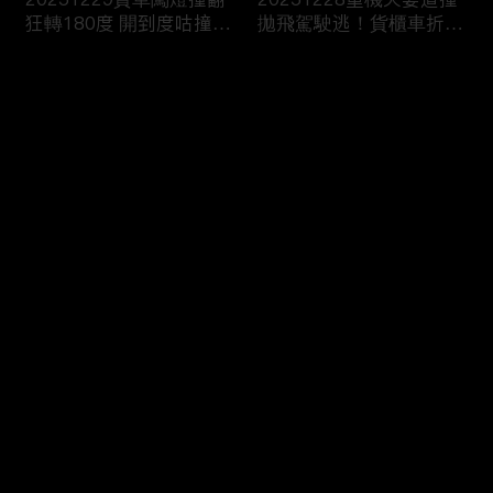
狂轉180度 開到度咕撞進
拋飛駕駛逃！貨櫃車折甘
消防隊？
蔗撞爆護欄！
评论
您还没有登录，请先登录
20251227翁載妻疲勞駕
20251226國道詭偏猛撞
登录
駛車頭撞爆！恍神撞烏龜
彈飛炸出火！貨車閃迴轉
翻傷賣菜婦
撞爆消防栓！
最新评论
最热
/
最新
快来抢沙发～
20251225川普“愛嫩妹
20251224“川普級戰艦”
亂摸”？艾普斯坦信件曝
更大更快更猛100倍！衛
司法部急護航
報：自戀症發作