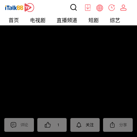
首页
电视剧
直播频道
短剧
综艺
电
北美
>
新闻
>
中視新聞全球報導2025
评论
1
关注
分享