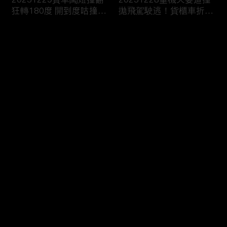
狂轉180度 開到度咕撞進
拋飛駕駛逃！貨櫃車折甘
消防隊？
蔗撞爆護欄！
评论
您还没有登录，请先登录
20251227翁載妻疲勞駕
20251226國道詭偏猛撞
登录
駛車頭撞爆！恍神撞烏龜
彈飛炸出火！貨車閃迴轉
翻傷賣菜婦
撞爆消防栓！
最新评论
最热
/
最新
快来抢沙发～
20251225川普“愛嫩妹
20251224“川普級戰艦”
亂摸”？艾普斯坦信件曝
更大更快更猛100倍！衛
司法部急護航
報：自戀症發作