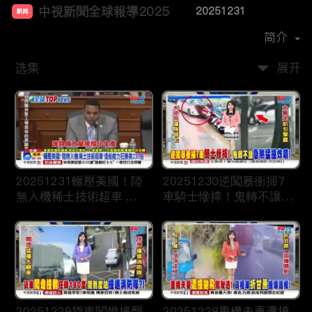
中視新聞全球報導2025
20251231
新闻
首播时间：
2024-12
简介
选集
展开
20251231輾壓美國！陸
20251230逆闖暴衝掃7
無人機稀土技術超車 造
車騎士慘摔！鬼轉不讓急
船能力狂勝美230倍
煞猛撞炸噴！
20251229貨車闖燈撞翻
20251228重機夫妻遭撞