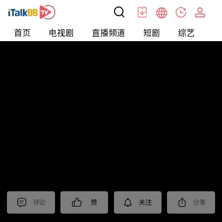
首页
电视剧
直播频道
短剧
综艺
电
北美
>
新闻
>
中視新聞全球報導2025
评论
赞
关注
分享