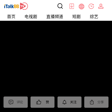
首页
电视剧
直播频道
短剧
综艺
电
北美
>
新闻
>
中視新聞全球報導2025
评论
赞
关注
分享