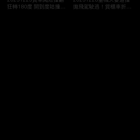
狂轉180度 開到度咕撞進
拋飛駕駛逃！貨櫃車折甘
消防隊？
蔗撞爆護欄！
评论
您还没有登录，请先登录
20251227翁載妻疲勞駕
20251226國道詭偏猛撞
登录
駛車頭撞爆！恍神撞烏龜
彈飛炸出火！貨車閃迴轉
翻傷賣菜婦
撞爆消防栓！
最新评论
最热
/
最新
快来抢沙发～
20251225川普“愛嫩妹
20251224“川普級戰艦”
亂摸”？艾普斯坦信件曝
更大更快更猛100倍！衛
司法部急護航
報：自戀症發作