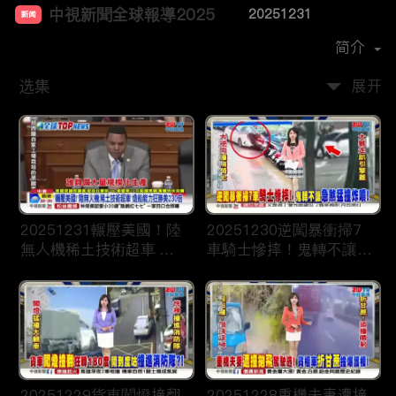
中視新聞全球報導2025
20251231
新闻
首播时间：
2024-12
简介
选集
展开
20251231輾壓美國！陸
20251230逆闖暴衝掃7
無人機稀土技術超車 造
車騎士慘摔！鬼轉不讓急
船能力狂勝美230倍
煞猛撞炸噴！
20251229貨車闖燈撞翻
20251228重機夫妻遭撞