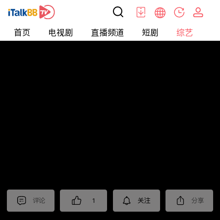
首页
电视剧
直播频道
短剧
综艺
电
综艺
>
集锦
>
《我的后半生》抢先看
评论
1
关注
分享