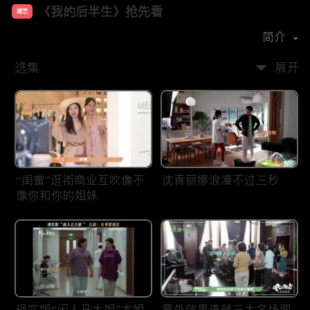
《我的后半生》抢先看
综艺
主演：
张国立
佟大为
梅婷
许娣
简介
选集
展开
“闺蜜”逛街商业互吹像不
沈青丽娜浪漫不过三秒
像你和你的姐妹
现实版“闲人马大姐”本姐
意外效果造就三大名场面