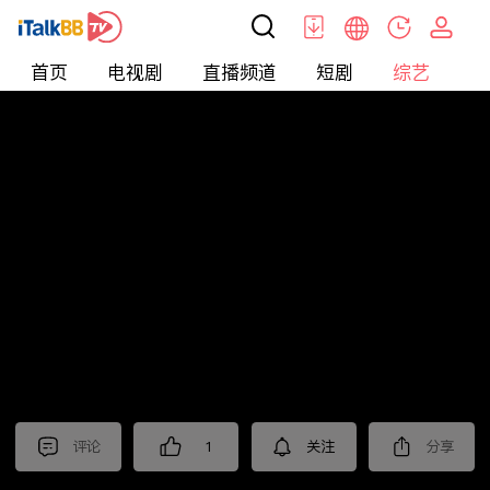
首页
电视剧
直播频道
短剧
综艺
电
综艺
>
集锦
>
《我的后半生》抢先看
评论
1
关注
分享