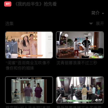
《我的后半生》抢先看
综艺
主演：
张国立
佟大为
梅婷
许娣
简介
选集
展开
“闺蜜”逛街商业互吹像不
沈青丽娜浪漫不过三秒
像你和你的姐妹
现实版“闲人马大姐”本姐
意外效果造就三大名场面