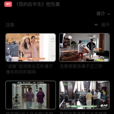
《我的后半生》抢先看
综艺
主演：
张国立
佟大为
梅婷
许娣
简介
选集
展开
“闺蜜”逛街商业互吹像不
沈青丽娜浪漫不过三秒
像你和你的姐妹
现实版“闲人马大姐”本姐
意外效果造就三大名场面