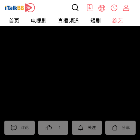
首页
电视剧
直播频道
短剧
综艺
电
综艺
>
集锦
>
《我的后半生》抢先看
评论
1
关注
分享