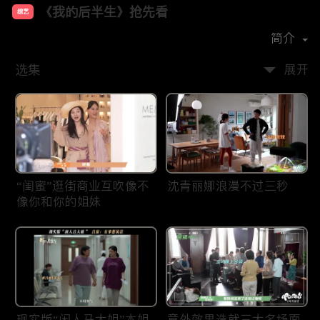
《我的后半生》抢先看
综艺
主演：
张国立
佟大为
梅婷
许娣
简介
选集
展开
“闺蜜”逛街商业互吹像不
沈青丽娜浪漫不过三秒
像你和你的姐妹
现实版“闲人马大姐”本姐
意外效果造就三大名场面