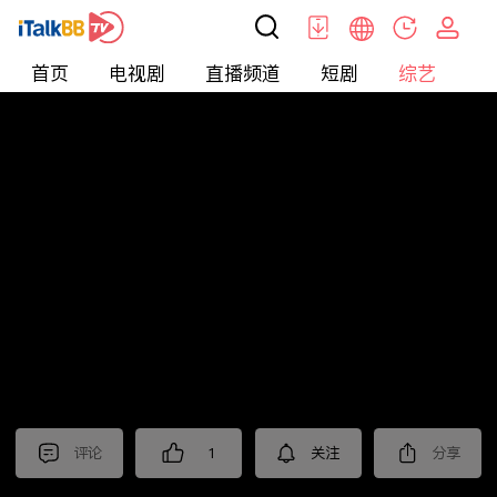
首页
电视剧
直播频道
短剧
综艺
电
综艺
>
集锦
>
《我的后半生》抢先看
评论
1
关注
分享