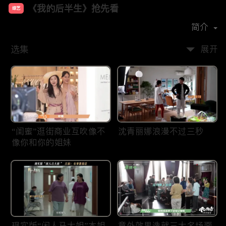
《我的后半生》抢先看
综艺
主演：
张国立
佟大为
梅婷
许娣
简介
选集
展开
“闺蜜”逛街商业互吹像不
沈青丽娜浪漫不过三秒
像你和你的姐妹
现实版“闲人马大姐”本姐
意外效果造就三大名场面