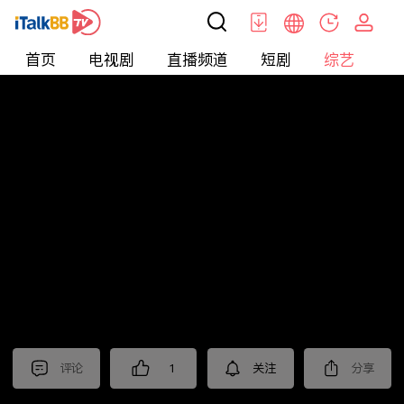
首页
电视剧
直播频道
短剧
综艺
电
综艺
>
集锦
>
《我的后半生》抢先看
评论
1
关注
分享