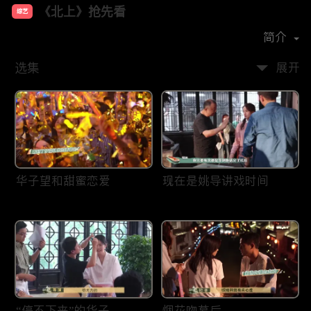
《北上》抢先看
综艺
主演：
白鹿
欧豪
翟子路
简介
选集
展开
华子望和甜蜜恋爱
现在是姚导讲戏时间
“停不下来”的华子
烟花吻幕后