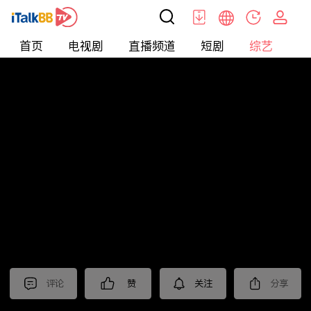
首页
电视剧
直播频道
短剧
综艺
电
综艺
>
集锦
>
《北上》抢先看
评论
赞
关注
分享