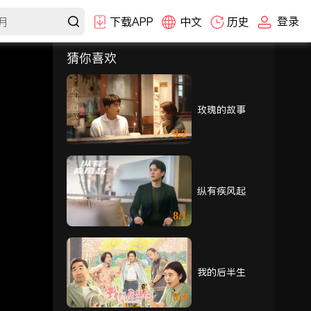
登录
下载APP
中文
历史
猜你喜欢
选集
华子望和甜蜜恋
爱
玫瑰的故事
9.2
现在是姚导讲戏
时间
“停不下来”的华
纵有疾风起
子
8.1
烟花吻幕后
我的后半生
揭秘华子片场连
扇耳光
8.9