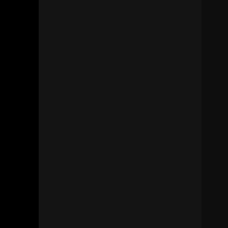
花街小分队河边
聊未来
华子妈控诉重男
轻女
“女子早餐摊小
队”出动
你说你惹华子干
嘛
花街六子青春群
像DV
花街小院一分钟
效应
《北上》河以为
家烟火特辑