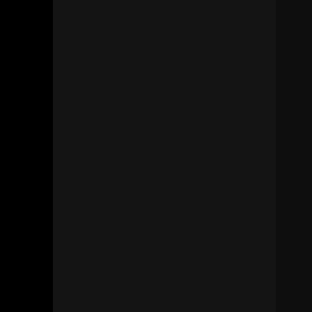
《北上》岁月同
行主题曲《消散
人潮》MV
欢迎走进《北
上》里的六户人
家
《北上》里的老
戏骨太多了
《北上》邻里氛
围群像片花
《北上》央视版
预告
《北上》情羁运
河情感预告
《北上》运酿人