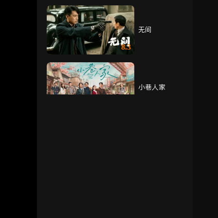
望和大秀歌喉
无间
华子遭小龙虾攻
击化身“辣”妹
8.3
老戏骨们的反差
魅力
小巷人家
谢家三口演技大
9.0
PK
他逃她追，他插
翅难飞
六姊妹
8.8
《北上》情起运
转预告
星池一怒之下怒
潜行者
了一下