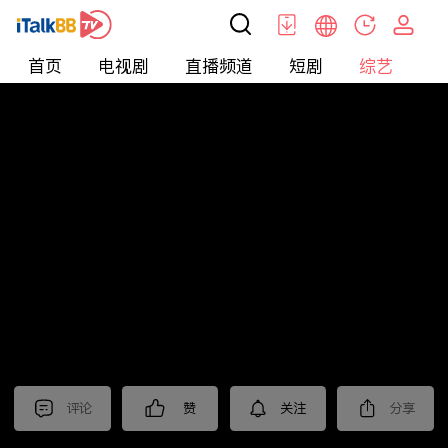
首页
电视剧
直播频道
短剧
综艺
电
综艺
>
集锦
>
《北上》抢先看
评论
赞
关注
分享