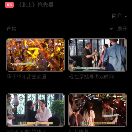
《北上》抢先看
综艺
主演：
白鹿
欧豪
翟子路
简介
选集
展开
华子望和甜蜜恋爱
现在是姚导讲戏时间
“停不下来”的华子
烟花吻幕后