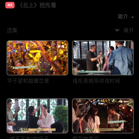
《北上》抢先看
综艺
主演：
白鹿
欧豪
翟子路
简介
选集
展开
华子望和甜蜜恋爱
现在是姚导讲戏时间
“停不下来”的华子
烟花吻幕后