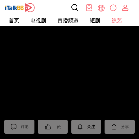
首页
电视剧
直播频道
短剧
综艺
电
综艺
>
集锦
>
《北上》抢先看
评论
赞
关注
分享