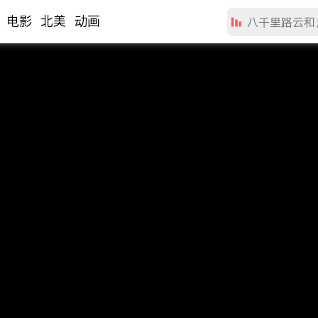
电影
北美
动画