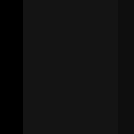
华子“驯服”标枪
实录
夏家母女的温馨
时刻
夏凤华收到花街
三兄弟的“特别”
道歉礼物
谢望和从瓜主变
吃瓜群众
邵星池为保护妈
妈挺身而出
谢天成讨债反被
无赖威胁
花街六子出道sh
owtime