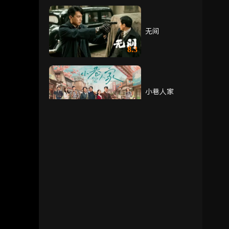
望和大秀歌喉
无间
华子遭小龙虾攻
击化身“辣”妹
8.3
老戏骨们的反差
魅力
小巷人家
谢家三口演技大
9.0
PK
他逃她追，他插
翅难飞
六姊妹
8.8
《北上》情起运
转预告
星池一怒之下怒
潜行者
了一下