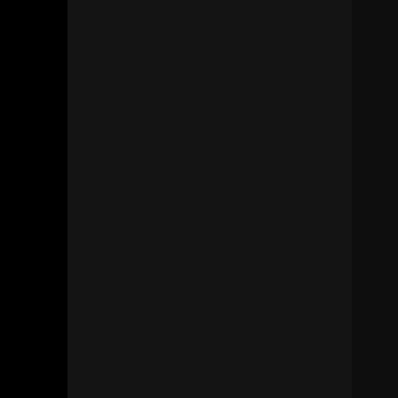
《北上》岁月同
行主题曲《消散
人潮》MV
欢迎走进《北
上》里的六户人
家
《北上》里的老
戏骨太多了
《北上》邻里氛
围群像片花
《北上》央视版
预告
《北上》情羁运
河情感预告
《北上》运酿人