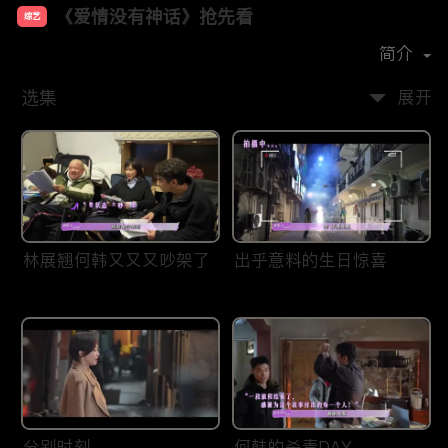
《爱情没有神话》抢先看
综艺
主演：
唐嫣
赵又廷
杨采钰
简介
选集
展开
林展翘何韩又又又吵架了
出乎意料的生日惊喜
分别时刻
何韩的杀青DAY