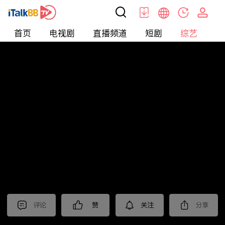
首页
电视剧
直播频道
短剧
综艺
电
综艺
>
集锦
>
《爱情没有神话》抢先看
评论
赞
关注
分享