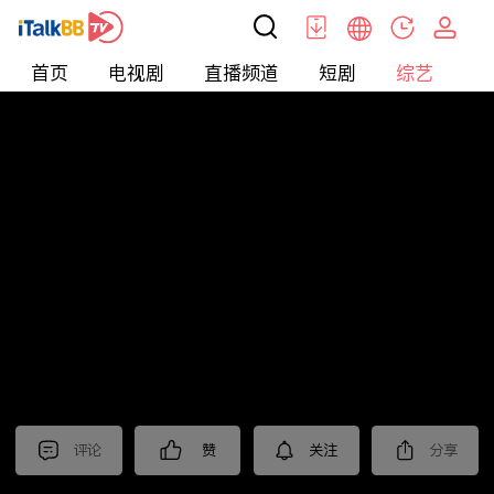
首页
电视剧
直播频道
短剧
综艺
电
综艺
>
集锦
>
《爱情没有神话》抢先看
评论
赞
关注
分享