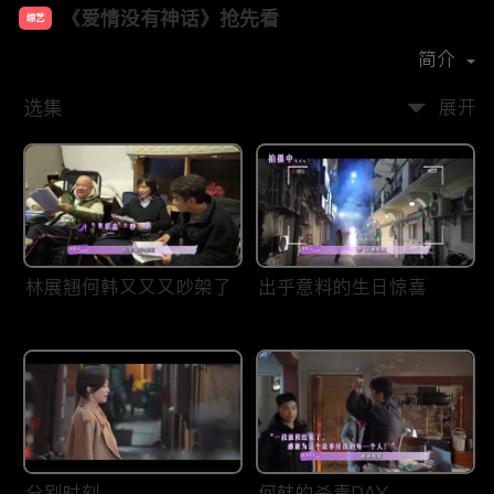
《爱情没有神话》抢先看
综艺
主演：
唐嫣
赵又廷
杨采钰
简介
选集
展开
林展翘何韩又又又吵架了
出乎意料的生日惊喜
分别时刻
何韩的杀青DAY