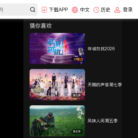
登录
下载APP
中文
历史
猜你喜欢
选集
林展翘何韩又又
又吵架了
非诚勿扰2026
9.0
出乎意料的生日
惊喜
分别时刻
天赐的声音第七季
何韩的杀青DAY
风味人间第五季
那些出乎意料的
笑点