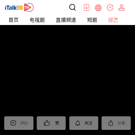
首页
电视剧
直播频道
短剧
综艺
电
综艺
>
集锦
>
《爱情没有神话》抢先看
评论
赞
关注
分享