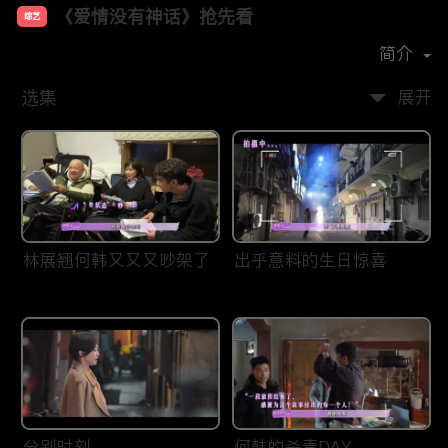
《爱情没有神话》抢先看
综艺
主演：
唐嫣
赵又廷
杨采钰
简介
选集
展开
林展翘何韩又又又吵架了
出乎意料的生日惊喜
分别时刻
何韩的杀青DAY