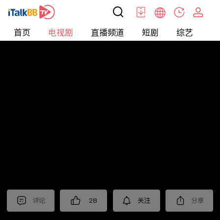
首页
电视剧
直播频道
短剧
综艺
电
电视剧
>
都市
>
隐身的名字
评论
28
关注
分享