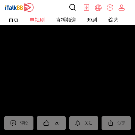
首页
电视剧
直播频道
短剧
综艺
电
电视剧
>
都市
>
隐身的名字
评论
28
关注
分享