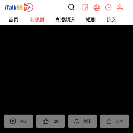
首页
电视剧
直播频道
短剧
综艺
电
电视剧
>
都市
>
隐身的名字
评论
28
关注
分享