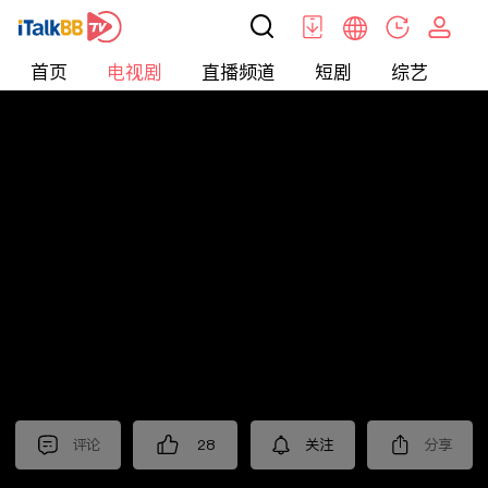
首页
电视剧
直播频道
短剧
综艺
电
电视剧
>
都市
>
隐身的名字
评论
28
关注
分享