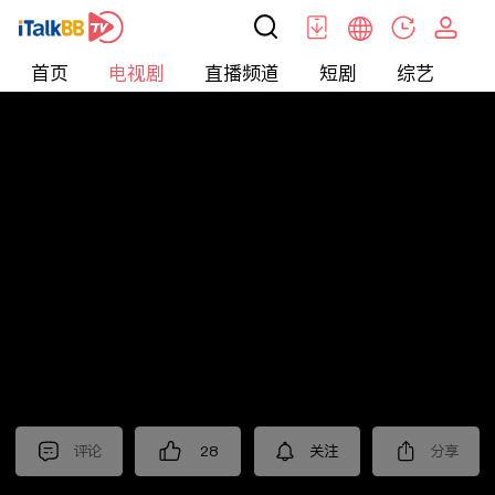
首页
电视剧
直播频道
短剧
综艺
电
电视剧
>
都市
>
隐身的名字
评论
28
关注
分享