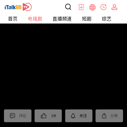
首页
电视剧
直播频道
短剧
综艺
电
电视剧
>
都市
>
隐身的名字
评论
28
关注
分享