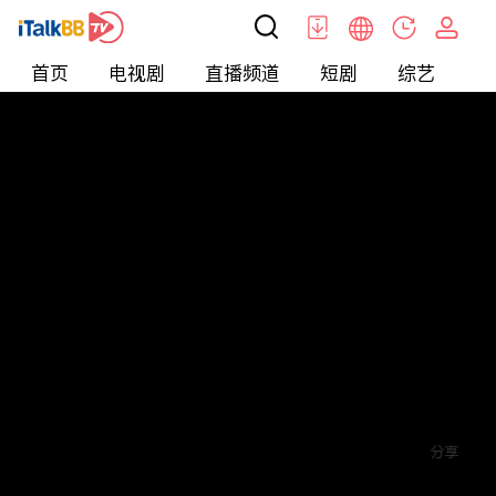
首页
电视剧
直播频道
短剧
综艺
电
短剧
>
逆袭
>
一品总管
评论
赞
关注
分享