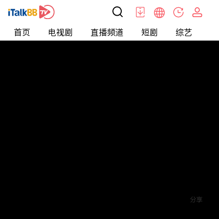
首页
电视剧
直播频道
短剧
综艺
电
短剧
>
逆袭
>
一品总管
评论
赞
关注
分享