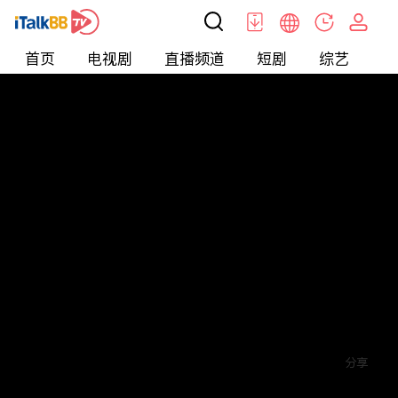
首页
电视剧
直播频道
短剧
综艺
电
短剧
>
逆袭
>
一品总管
评论
赞
关注
分享