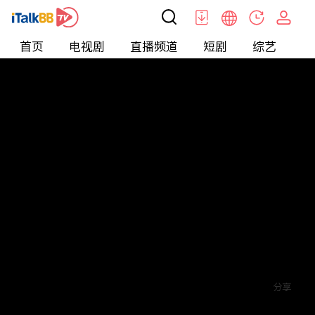
首页
电视剧
直播频道
短剧
综艺
电
短剧
>
逆袭
>
一品总管
评论
赞
关注
分享