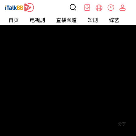
首页
电视剧
直播频道
短剧
综艺
电
短剧
>
逆袭
>
一品总管
评论
赞
关注
分享