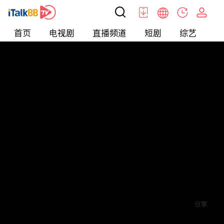
首页
电视剧
直播频道
短剧
综艺
电
短剧
>
逆袭
>
一品总管
评论
赞
关注
分享