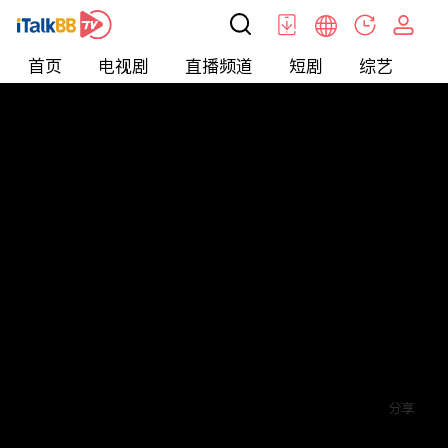
首页
电视剧
直播频道
短剧
综艺
电
短剧
>
霸总
>
傅总的替嫁娇妻竟是真千金
评论
4
关注
分享